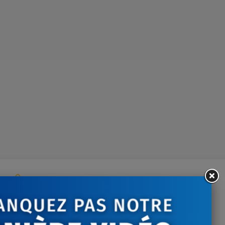
ontactez-nous
tre écoute du lundi au
vendredi