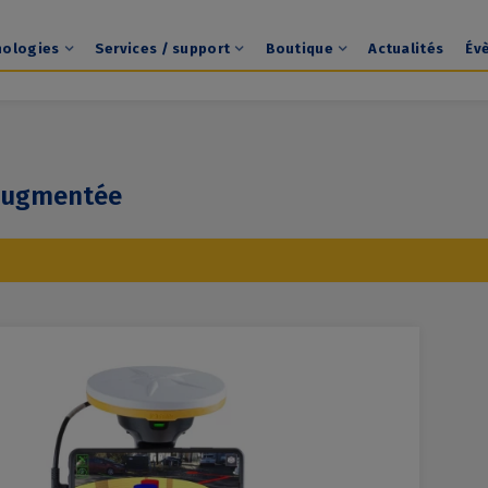
nologies
Services / support
Boutique
Actualités
Év
 augmentée