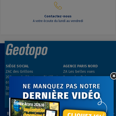
Contactez-nous
A votre écoute du lundi au vendredi
SIÈGE SOCIAL
AGENCE PARIS NORD
ZAC des Grillons
ZA Les belles vues
208, rue de l’Ancienne Distillerie
3, rue des Prés
69400 GLEIZÉ
91290 ARPAJON
Tél : 04 74 69 94 00
Tél : 01 64 55 11 80
info@geotopo.fr
contact@geotopo.fr
INFORMATIONS