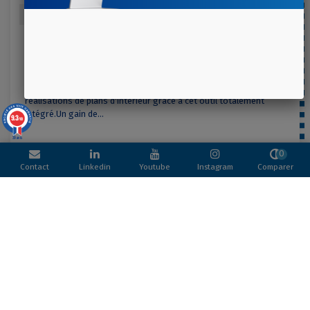
Ajouter au comparateur
TRIMBLE BUSINESS CENTER BUILDINGS
NOUVEAU ! Le plugin Buildings est désormais disponible
directement dans Trimble Business Center TBC !Facilitez vos
réalisations de plans d'intérieur grâce à cet outil totalement
intégré.Un gain de...
9.3
/10
39 avis
0
Contact
Linkedin
Youtube
Instagram
Comparer