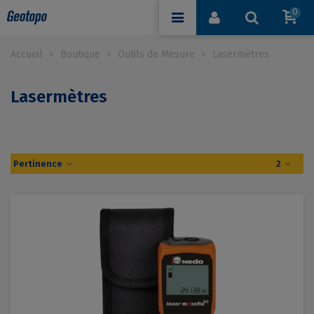
0
Accueil
>
Boutique
>
Outils de Mesure
>
Lasermètres
Lasermètres
Pertinence
2