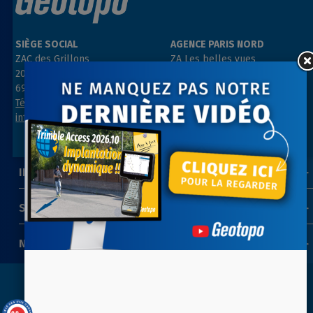
SIÈGE SOCIAL
AGENCE PARIS NORD
ZAC des Grillons
ZA Les belles vues
208, rue de l’Ancienne Distillerie
3, rue des Prés
69400 GLEIZÉ
91290 ARPAJON
Tél : 04 74 69 94 00
Tél : 01 64 55 11 80
info@geotopo.fr
contact@geotopo.fr
INFORMATIONS
SUIVEZ-NOUS
NEWSLETTER
Copyright 2022-2026 ©
GEOTOPO
- Réalisation
ITIS