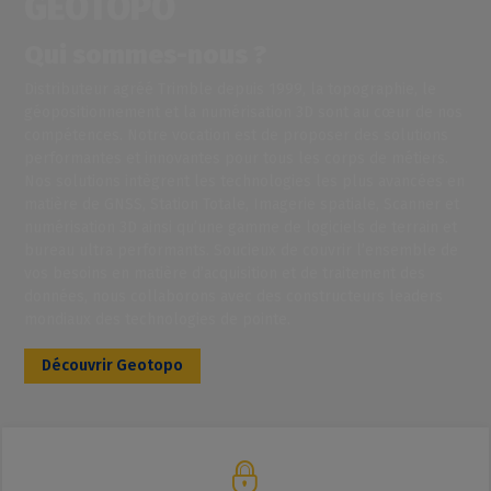
GEOTOPO
Qui sommes-nous ?
Distributeur agréé Trimble depuis 1999, la topographie, le
géopositionnement et la numérisation 3D sont au cœur de nos
compétences. Notre vocation est de proposer des solutions
performantes et innovantes pour tous les corps de métiers.
Nos solutions intègrent les technologies les plus avancées en
matière de GNSS, Station Totale, Imagerie spatiale, Scanner et
numérisation 3D ainsi qu’une gamme de logiciels de terrain et
bureau ultra performants. Soucieux de couvrir l’ensemble de
vos besoins en matière d’acquisition et de traitement des
données, nous collaborons avec des constructeurs leaders
mondiaux des technologies de pointe.
Découvrir Geotopo