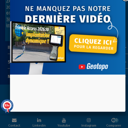
ZAC des Grillons
ZA Les belles vues
208, rue de l’Ancienne Distillerie
3, rue des Prés
69400 GLEIZÉ
91290 ARPAJON
Tél : 04 74 69 94 00
Tél : 01 64 55 11 80
info@geotopo.fr
contact@geotopo.fr
INFORMATIONS
SUIVEZ-NOUS
NEWSLETTER
Copyright 2022-2026 ©
GEOTOPO
- Réalisation
ITIS
9.3
/10
COMMERCE
39 avis
0
Contact
Linkedin
Youtube
Instagram
Comparer