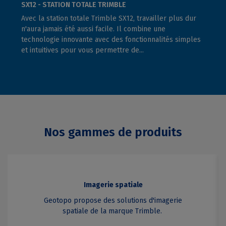
SX12 - STATION TOTALE TRIMBLE
TRIM
Avec la station totale Trimble SX12, travailler plus dur
Le T
n'aura jamais été aussi facile. Il combine une
syst
technologie innovante avec des fonctionnalités simples
Trimb
et intuitives pour vous permettre de...
son 
Nos gammes de produits
Imagerie spatiale
Geotopo propose des solutions d'imagerie
spatiale de la marque Trimble.