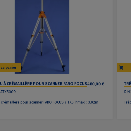
 au panier
LU À CRÉMAILLÈRE POUR SCANNER FARO FOCUS
480,00 €
TRÉ
I : 3.02M
 ATX5009
Réf
à crémaillère pour scanner FARO FOCUS / TX5 hmaxi : 3.02m
Trép