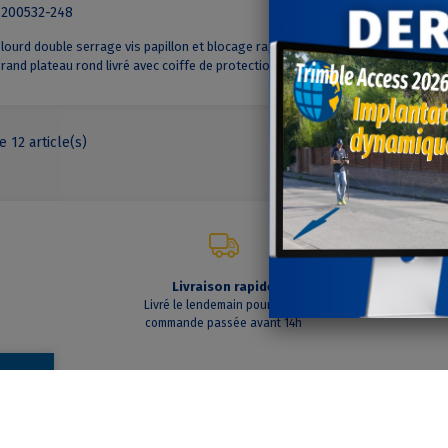
 200532-248
Réf
 lourd double serrage vis papillon et blocage rapide, jambes
Trép
 grand plateau rond livré avec coiffe de protection Snap Cap et
rond
e 12 article(s)
Livraison rapide
C
Livré le lendemain pour toute
A vo
commande passée avant 14h
INFORMATIONS
SUIVEZ-NOUS
Nous contacter