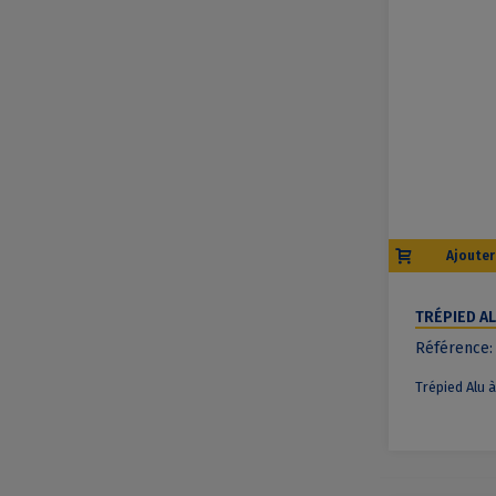
Ajouter
TRÉPIED A
/ TX5 HMAX
Référence:
Trépied Alu 