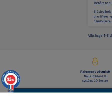
Référence:
Trépied bois
plastifiées,
bandoulière.
Affichage 1-8 d
Paiement sécurisé
Nous utilisons le
9.3
/10
système 3D Secure
39 avis