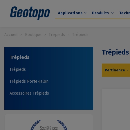
Applications
Produits
Tech
Accueil
>
Boutique
>
Trépieds
>
Trépieds
Trépieds
Trépieds
Trépieds
Pertinence
Trépieds Porte-Jalon
Accessoires Trépieds