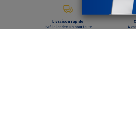
Livraison rapide
C
Livré le lendemain pour toute
A vo
commande passée avant 14h
INFORMATIONS
SUIVEZ-NOUS
Nous contacter
Mentions légales
Conditions Générales de
Vente et de Location
Politique de confidentialité
ERCE