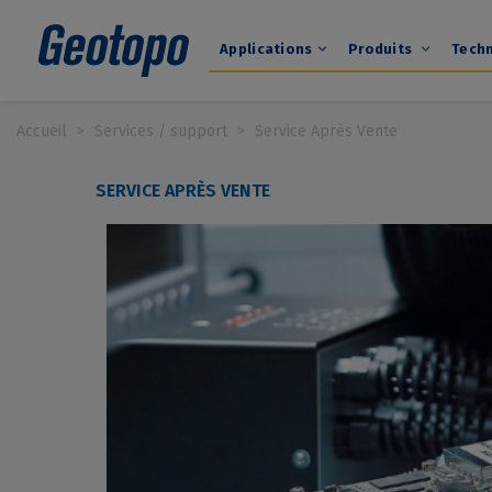
Applications
Produits
Tech
Accueil
>
Services / support
>
Service Après Vente
SERVICE APRÈS VENTE