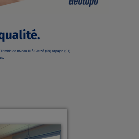
qualité.
imble de niveau III à Gleizé (69) Arpajon (91).
es.