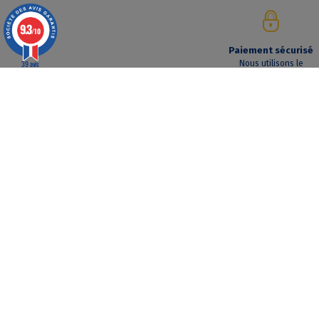
9.3
/10
Paiement sécurisé
39 avis
Nous utilisons le
système 3D Secure
SIÈGE SOCIAL
AGENCE PARIS NORD
ZAC des Grillons
ZA Les belles vues
208, rue de l’Ancienne Distillerie
3, rue des Prés
69400 GLEIZÉ
91290 ARPAJON
Tél : 04 74 69 94 00
Tél : 01 64 55 11 80
info@geotopo.fr
contact@geotopo.fr
Copyright 2022-2026 ©
GEOTOPO
- Réalisation
ITIS COMM