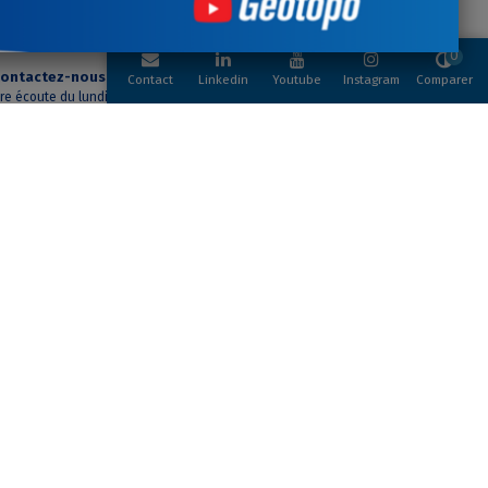
0
ontactez-nous
Contact
Linkedin
Youtube
Instagram
Comparer
tre écoute du lundi au
vendredi
NEWSLETTER
Recevez nos actualités
J'accepte les conditions générales et
la politique de confidentialité