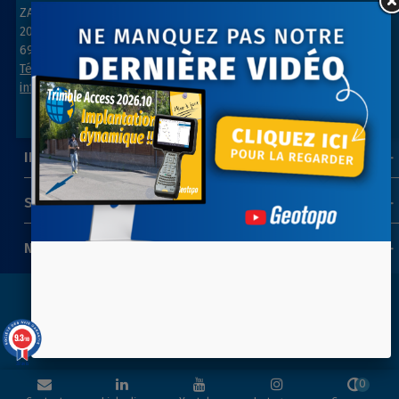
ZAC des Grillons
ZA Les belles vues
208, rue de l’Ancienne Distillerie
3, rue des Prés
69400 GLEIZÉ
91290 ARPAJON
Tél : 04 74 69 94 00
Tél : 01 64 55 11 80
info@geotopo.fr
contact@geotopo.fr
INFORMATIONS
SUIVEZ-NOUS
NEWSLETTER
Copyright 2022-2026 ©
GEOTOPO
- Réalisation
ITIS
9.3
/10
COMMERCE
39 avis
0