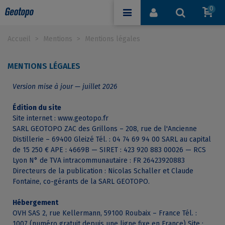
0
Accueil
>
Mentions
>
Mentions légales
MENTIONS LÉGALES
Version mise à jour — juillet 2026
Édition du site
Site internet : www.geotopo.fr
SARL GEOTOPO ZAC des Grillons – 208, rue de l'Ancienne
Distillerie – 69400 Gleizé Tél. : 04 74 69 94 00 SARL au capital
de 15 250 € APE : 4669B — SIRET : 423 920 883 00026 — RCS
Lyon N° de TVA intracommunautaire : FR 26423920883
Directeurs de la publication : Nicolas Schaller et Claude
Fontaine, co-gérants de la SARL GEOTOPO.
Hébergement
OVH SAS 2, rue Kellermann, 59100 Roubaix – France Tél. :
1007 (numéro gratuit depuis une ligne fixe en France) Site :