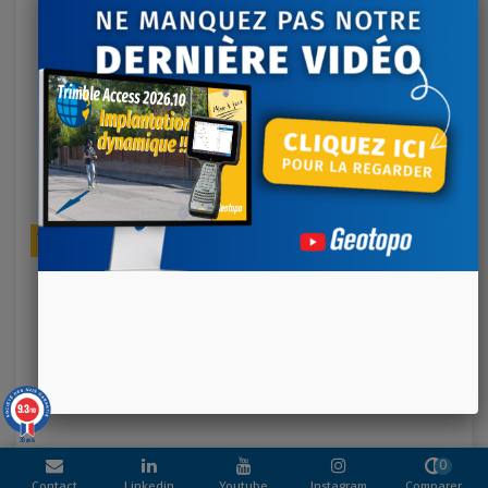
Ajouter au panier
CLIP DE FERMETURE POUR VALISE GPS TRIMBLE
25,00 €
NOUVELLE GÉNÉRATION (R2 - R8S - R10 - R12 -
Référence: 143998-TR
R12I)
Clip de fermeture pour valise GPS Trimble nouvelle génération (R2
- R8s - R10 - R12 - R12i) Livré avec l'axe de fixation
9.3
/10
39 avis
0
Contact
Linkedin
Youtube
Instagram
Comparer