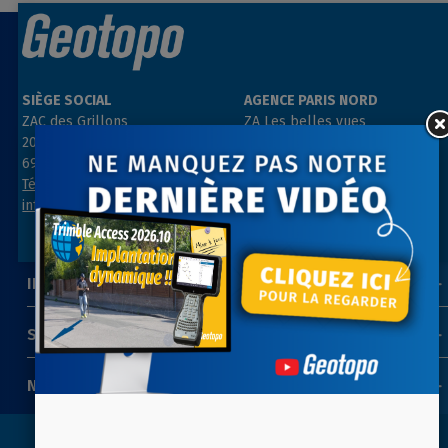
SIÈGE SOCIAL
AGENCE PARIS NORD
ZAC des Grillons
ZA Les belles vues
208, rue de l’Ancienne Distillerie
3, rue des Prés
69400 GLEIZÉ
91290 ARPAJON
Tél : 04 74 69 94 00
Tél : 01 64 55 11 80
info@geotopo.fr
contact@geotopo.fr
INFORMATIONS
SUIVEZ-NOUS
NEWSLETTER