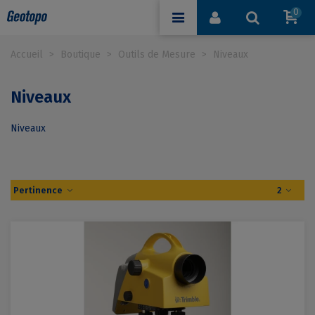
0
Accueil
>
Boutique
>
Outils de Mesure
>
Niveaux
Niveaux
Niveaux
Pertinence
2