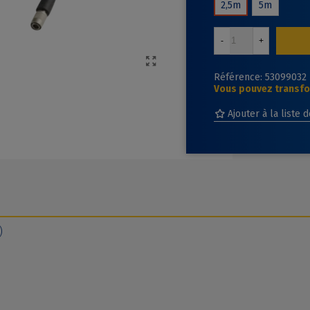
2,5m
5m
-
+
Référence:
53099032
Vous pouvez transfor
Ajouter à la liste 
)