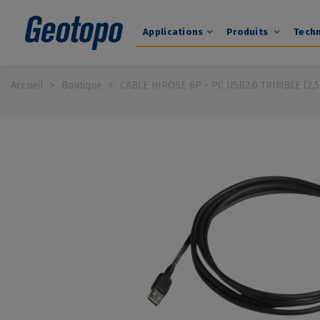
Applications
Produits
Tech
Accueil
>
Boutique
>
CABLE HIROSE 6P - PC USB2.0 TRIMBLE (2,