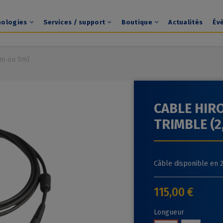
nologies
Services / support
Boutique
Actualités
Év
5m ou 5m)
CABLE HIRO
TRIMBLE (2
Câble disponible en 2
115,00 €
Longueur