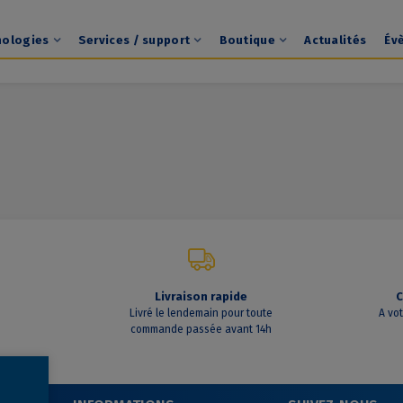
nologies
Services / support
Boutique
Actualités
Év
Livraison rapide
C
Livré le lendemain pour toute
A vo
commande passée avant 14h