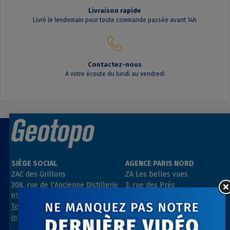
Livraison rapide
Livré le lendemain pour toute commande passée avant 14h
Contactez-nous
A votre écoute du lundi au vendredi
SIÈGE SOCIAL
AGENCE PARIS NORD
ZAC des Grillons
ZA Les belles vues
208, rue de l’Ancienne Distillerie
3, rue des Prés
69400 GLEIZÉ
91290 ARPAJON
Tél : 04 74 69 94 00
Tél : 01 64 55 11 80
info@geotopo.fr
contact@geotopo.fr