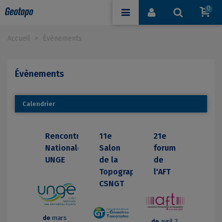
0
Accueil
>
Évènements
Évènements
Calendrier
Rencontres
11e
21e
Nationales
Salon
forum
UNGE
de la
de
Topographie
l'AFT
CSNGT
de
mars
de
avril 2,