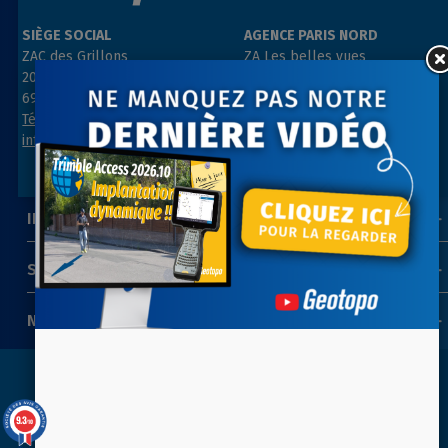
SIÈGE SOCIAL
AGENCE PARIS NORD
ZAC des Grillons
ZA Les belles vues
208, rue de l’Ancienne Distillerie
3, rue des Prés
69400 GLEIZÉ
91290 ARPAJON
Tél : 04 74 69 94 00
Tél : 01 64 55 11 80
info@geotopo.fr
contact@geotopo.fr
INFORMATIONS
SUIVEZ-NOUS
NEWSLETTER
Copyright 2022-2026 ©
GEOTOPO
- Réalisation
ITIS
9.3
/10
COMMERCE