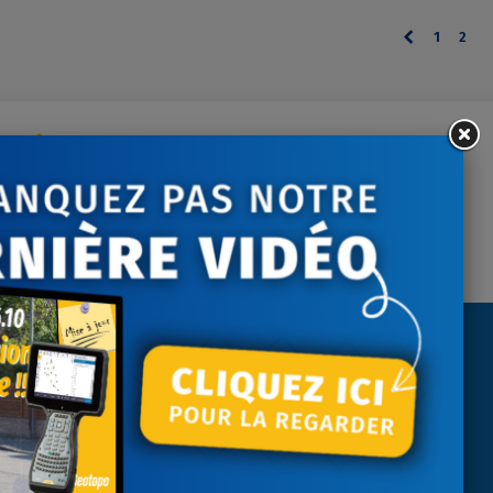
Précédent
1
2
ontactez-nous
tre écoute du lundi au
vendredi
NEWSLETTER
Recevez nos actualités
J'accepte les conditions générales et
la politique de confidentialité