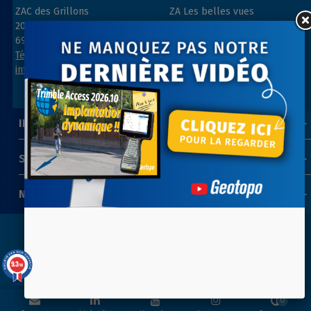
ZAC des Grillons
ZA Les belles vues
208, rue de l’Ancienne Distillerie
3, rue des Prés
69400 GLEIZÉ
91290 ARPAJON
Tél : 04 74 69 94 00
Tél : 01 64 55 11 80
info@geotopo.fr
contact@geotopo.fr
INFORMATIONS
SUIVEZ-NOUS
NEWSLETTER
Copyright 2022-2026 ©
GEOTOPO
- Réalisation
ITIS
9.3
/10
COMMERCE
39 avis
0