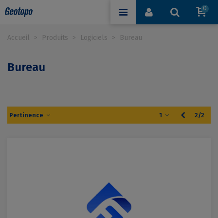
0
Accueil
>
Produits
>
Logiciels
>
Bureau
Bureau
Précédent
Pertinence
1
2/2