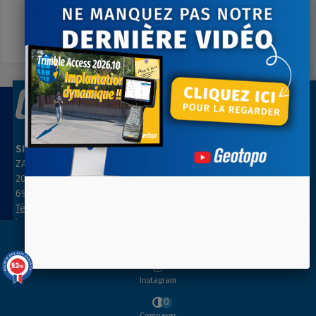
Contactez-nous
A votre écoute du lundi au vendredi
SIÈGE SOCIAL
AGENCE PARIS NORD
ZAC des Grillons
ZA Les belles vues
208, rue de l’Ancienne Distillerie
3, rue des Prés
69400 GLEIZÉ
91290 ARPAJON
Tél : 04 74 69 94 00
Tél : 01 64 55 11 80
info@geotopo.fr
contact@geotopo.fr
Youtube
9.3
/10
INFORMATIONS
Instagram
39 avis
0
SUIVEZ-NOUS
Comparer