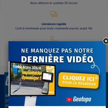
Nous utilisons le système 3D Secure
Livraison rapide
Livré le lendemain pour toute commande passée avant 14h
Contactez-nous
A votre écoute du lundi au vendredi
SIÈGE SOCIAL
AGENCE PARIS NORD
ZAC des Grillons
ZA Les belles vues
208, rue de l’Ancienne Distillerie
3, rue des Prés