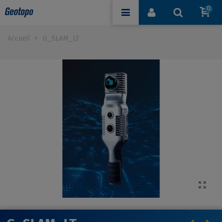
0
Accueil
>
G_SLAM_LT