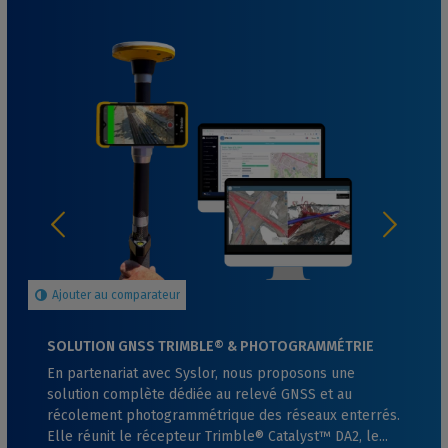
Ajouter au comparateur
SOLUTION GNSS TRIMBLE® & PHOTOGRAMMÉTRIE
SYSLOR — TRIMBLE® CATALYST™ DA2, TDC6, EASY
En partenariat avec Syslor, nous proposons une
SCAN & EASY MAP
solution complète dédiée au relevé GNSS et au
récolement photogrammétrique des réseaux enterrés.
Elle réunit le récepteur Trimble® Catalyst™ DA2, le...