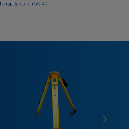
he rapide du Trimble X7.