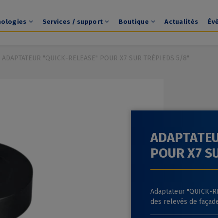
nologies
Services / support
Boutique
Actualités
Év
ADAPTATEUR "QUICK-RELEASE" POUR X7 SUR TRÉPIEDS 5/8"
ADAPTATEU
POUR X7 SU
Adaptateur "QUICK-RE
des relevés de façad