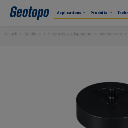
Applications
Produits
Tech
Accueil
>
Boutique
>
Supports & Adaptateurs
>
Adaptateurs
>