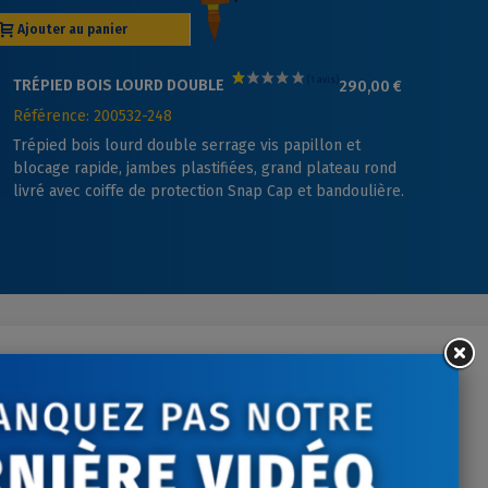
Ajouter au panier
Aj
TRÉPIED BOIS LOURD DOUBLE
290,00 €
AD
SERRAGE
Référence: 200532-248
Ré
Trépied bois lourd double serrage vis papillon et
Ad
blocage rapide, jambes plastifiées, grand plateau rond
livré avec coiffe de protection Snap Cap et bandoulière.
ontactez-nous
tre écoute du lundi au
vendredi