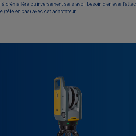
 à crémaillère ou inversement sans avoir besoin d'enlever l'attac
sée (tête en bas) avec cet adaptateur.