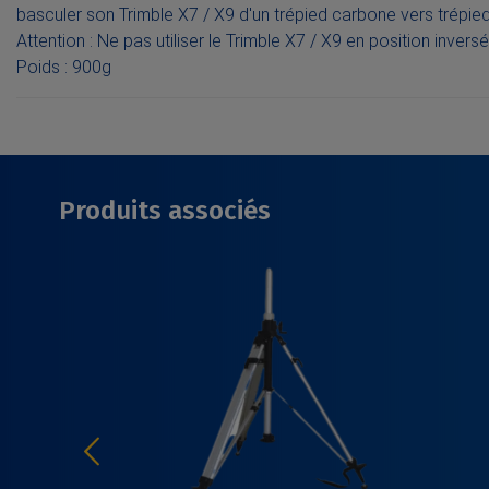
basculer son Trimble X7 / X9 d'un trépied carbone vers trépied
Attention : Ne pas utiliser le Trimble X7 / X9 en position inver
Poids : 900g
Produits associés