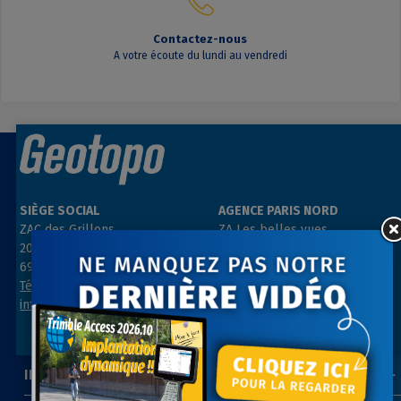
Contactez-nous
A votre écoute du lundi au vendredi
SIÈGE SOCIAL
AGENCE PARIS NORD
ZAC des Grillons
ZA Les belles vues
208, rue de l’Ancienne Distillerie
3, rue des Prés
69400 GLEIZÉ
91290 ARPAJON
Tél : 04 74 69 94 00
Tél : 01 64 55 11 80
info@geotopo.fr
contact@geotopo.fr
INFORMATIONS