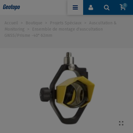
0
Accueil
>
Boutique
>
Projets Spéciaux
>
Auscultation &
Monitoring
>
Ensemble de montage d'auscultation
GNSS/Prisme -40" 62mm