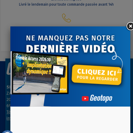
Livré le lendemain pour toute commande passée avant 14h
Contactez-nous
A votre écoute du lundi au vendredi
SIÈGE SOCIAL
AGENCE PARIS NORD
ZAC des Grillons
ZA Les belles vues
208, rue de l’Ancienne Distillerie
3, rue des Prés
69400 GLEIZÉ
91290 ARPAJON
Tél : 04 74 69 94 00
Tél : 01 64 55 11 80
info@geotopo.fr
contact@geotopo.fr