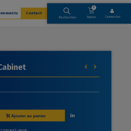
0
ènements
Contact
Connecter
Panier
Rechercher
Cabinet
Ajouter au panier
1CABINET-MON