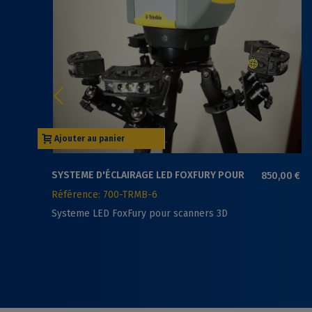
Ajouter au panier
SYSTEME D'ÉCLAIRAGE LED FOXFURY POUR
850,00 €
SCANNERS 3D
Référence: 700-TRMB-6
Systeme LED FoxFury pour scanners 3D