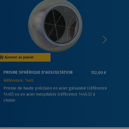
Ajouter au panier
Aj
PRISME SPHÉRIQUE D'AUSCULTATION
152,00 €
SU
BOHNENSTINGL
SE
Référence: 1445
Ré
Prisme de haute précision en acier galvanisé (référence
Su
1445) ou en acier inoxydable (référence 1445.S) à
d'
choisir