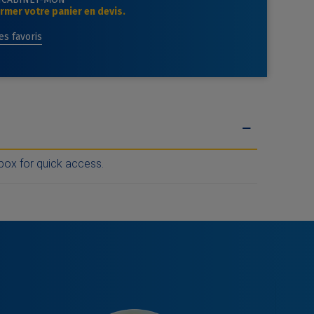
mer votre panier en devis.
des favoris
 box for quick access.