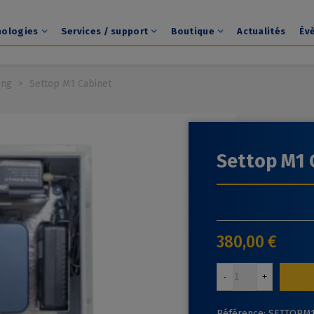
nologies
Services / support
Boutique
Actualités
Év
ing
>
Settop M1 Cabinet
Settop M1 
380,00 €
-
+
Référence:
SETTOPM