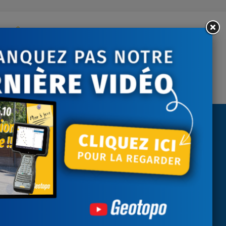
ontactez-nous
tre écoute du lundi au
vendredi
NEWSLETTER
Recevez nos actualités
J'accepte les conditions générales et
la politique de confidentialité