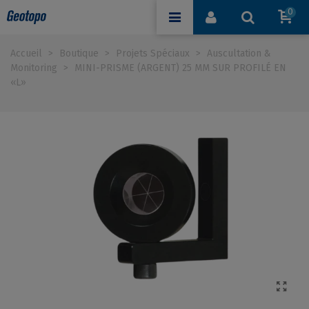
0
Accueil
>
Boutique
>
Projets Spéciaux
>
Auscultation &
Monitoring
>
MINI-PRISME (ARGENT) 25 MM SUR PROFILÉ EN
«L»