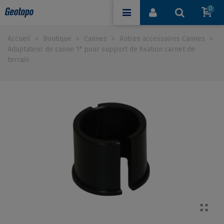
0
Accueil
>
Boutique
>
Cannes
>
Autres accessoires Cannes
>
Adaptateur de canne 1" pour support de fixation carnet de
terrain