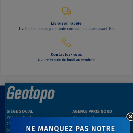
Livraison rapide
Livré le lendemain pour toute commande passée avant 14h
Contactez-nous
A votre écoute du lundi au vendredi
SIÈGE SOCIAL
AGENCE PARIS NORD
ZAC des Grillons
ZA Les belles vues
208, rue de l’Ancienne Distillerie
3, rue des Prés
69400 GLEIZÉ
91290 ARPAJON