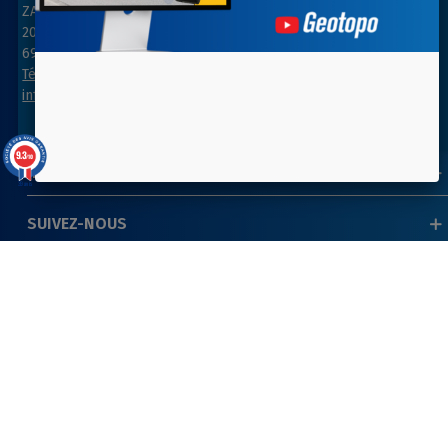
ZAC des Grillons
ZA Les belles vues
208, rue de l’Ancienne Distillerie
3, rue des Prés
69400 GLEIZÉ
91290 ARPAJON
Tél : 04 74 69 94 00
Tél : 01 64 55 11 80
info@geotopo.fr
contact@geotopo.fr
9.3
/10
INFORMATIONS
39 avis
SUIVEZ-NOUS
NEWSLETTER
Copyright 2022-2026 ©
GEOTOPO
- Réalisation
ITIS
COMMERCE