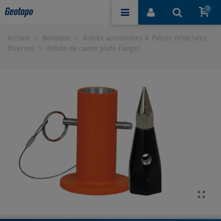
0
Accueil
>
Boutique
>
Autres accessoires & Pièces Détachées
Diverses
>
Pointe de canne plate (large)