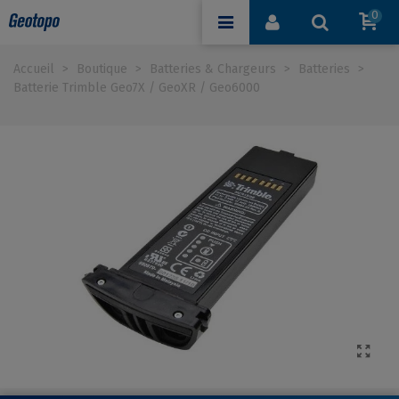
0
Accueil
>
Boutique
>
Batteries & Chargeurs
>
Batteries
>
Batterie Trimble Geo7X / GeoXR / Geo6000