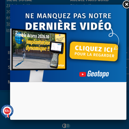
ZAC des Grillons
ZA Les belles vues
208, rue de l’Ancienne Distillerie
3, rue des Prés
69400 GLEIZÉ
91290 ARPAJON
Tél : 04 74 69 94 00
Tél : 01 64 55 11 80
info@geotopo.fr
contact@geotopo.fr
INFORMATIONS
SUIVEZ-NOUS
NEWSLETTER
Youtube
Copyright 2022-2026 ©
GEOTOPO
- Réalisation
ITIS
9.3
/10
COMMERCE
Instagram
39 avis
0