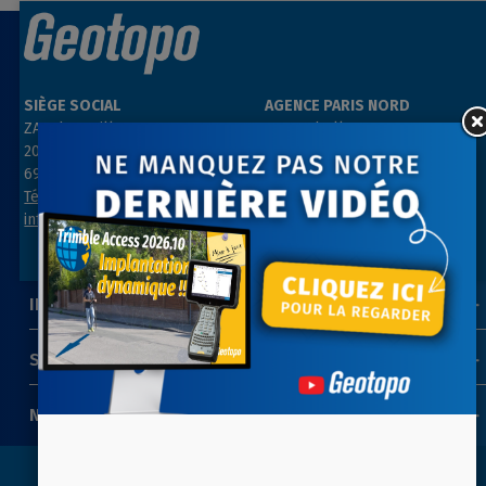
SIÈGE SOCIAL
AGENCE PARIS NORD
ZAC des Grillons
ZA Les belles vues
208, rue de l’Ancienne Distillerie
3, rue des Prés
69400 GLEIZÉ
91290 ARPAJON
Tél : 04 74 69 94 00
Tél : 01 64 55 11 80
info@geotopo.fr
contact@geotopo.fr
INFORMATIONS
SUIVEZ-NOUS
NEWSLETTER