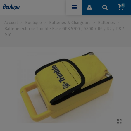
0
Accueil
>
Boutique
>
Batteries & Chargeurs
>
Batteries
>
Batterie externe Trimble Base GPS 5700 / 5800 / R6 / R7 / R8 /
R10