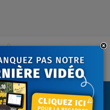
ontactez-nous
tre écoute du lundi au
vendredi
NEWSLETTER
Recevez nos actualités