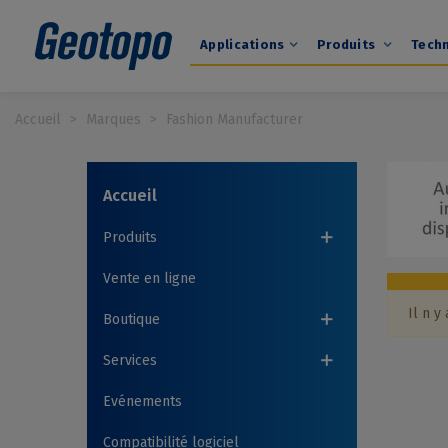
Applications
Produits
Tech
Accueil
>
Marques
>
Fashion Manufacturer
Accueil
Produits
Vente en ligne
Il n y
Boutique
Services
Evénements
Compatibilité logiciel