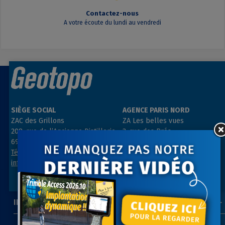
Contactez-nous
A votre écoute du lundi au vendredi
SIÈGE SOCIAL
AGENCE PARIS NORD
ZAC des Grillons
ZA Les belles vues
208, rue de l’Ancienne Distillerie
3, rue des Prés
69400 GLEIZÉ
91290 ARPAJON
Tél : 04 74 69 94 00
Tél : 01 64 55 11 80
info@geotopo.fr
contact@geotopo.fr
INFORMATIONS