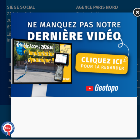
SIÈGE SOCIAL
AGENCE PARIS NORD
ZAC des Grillons
ZA Les belles vues
208, rue de l’Ancienne Distillerie
3, rue des Prés
69400 GLEIZÉ
91290 ARPAJON
Tél : 04 74 69 94 00
Tél : 01 64 55 11 80
info@geotopo.fr
contact@geotopo.fr
INFORMATIONS
SUIVEZ-NOUS
NEWSLETTER
Copyright 2022-2026 ©
GEOTOPO
- Réalisation
ITIS
9.3
/10
COMMERCE
39 avis