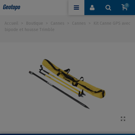
0
Accueil
>
Boutique
>
Cannes
>
Cannes
>
Kit Canne GPS avec
bipode et housse Trimble