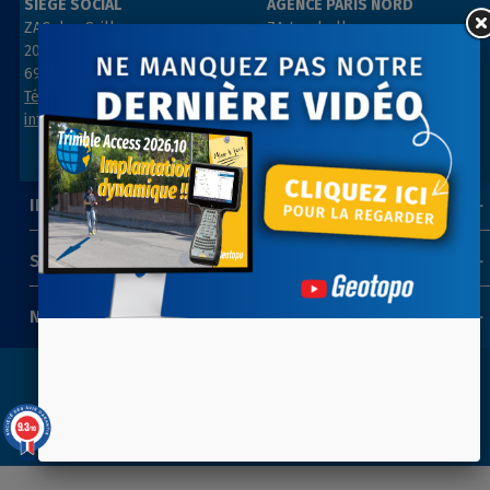
SIÈGE SOCIAL
AGENCE PARIS NORD
ZAC des Grillons
ZA Les belles vues
208, rue de l’Ancienne Distillerie
3, rue des Prés
69400 GLEIZÉ
91290 ARPAJON
Tél : 04 74 69 94 00
Tél : 01 64 55 11 80
info@geotopo.fr
contact@geotopo.fr
INFORMATIONS
SUIVEZ-NOUS
NEWSLETTER
Copyright 2022-2026 ©
GEOTOPO
- Réalisation
ITIS
9.3
/10
COMMERCE
39 avis