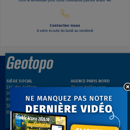
Livré le lendemain pour toute commande passée avant 14h
Contactez-nous
A votre écoute du lundi au vendredi
SIÈGE SOCIAL
AGENCE PARIS NORD
ZAC des Grillons
ZA Les belles vues
208, rue de l’Ancienne Distillerie
3, rue des Prés
69400 GLEIZÉ
91290 ARPAJON
Tél : 04 74 69 94 00
Tél : 01 64 55 11 80
info@geotopo.fr
contact@geotopo.fr