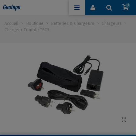
0
Accueil
>
Boutique
>
Batteries & Chargeurs
>
Chargeurs
>
Chargeur Trimble TSC3