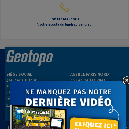
Contactez-nous
A votre écoute du lundi au vendredi
SIÈGE SOCIAL
AGENCE PARIS NORD
ZAC des Grillons
ZA Les belles vues
208, rue de l’Ancienne Distillerie
3, rue des Prés
69400 GLEIZÉ
91290 ARPAJON
Tél : 04 74 69 94 00
Tél : 01 64 55 11 80
info@geotopo.fr
contact@geotopo.fr
INFORMATIONS