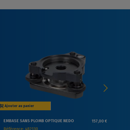
Ajouter au panier
Aj
EMBASE SANS PLOMB OPTIQUE NEDO
157,00 €
EM
OP
Référence: 482130
Ré