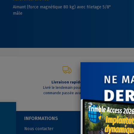
Aimant (force magnétique 80 kg) avec filetage 5/8"
mâle
Livraison rapide
C
Livré le lendemain pour toute
A vo
commande passée avant 14h
INFORMATIONS
SUIVEZ-NOUS
Nous contacter