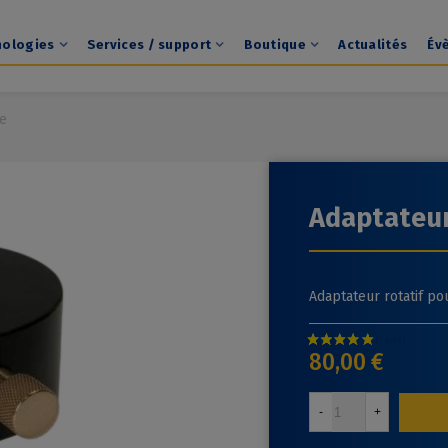
nologies
Services / support
Boutique
Actualités
Év
se
Adaptateur
Adaptateur rotatif p
80,00 €
-
+