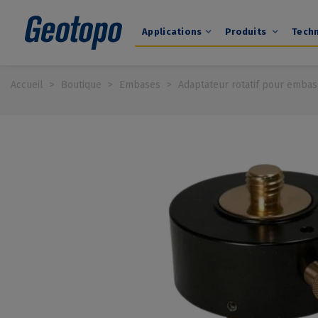
Applications
Produits
Tech
Accueil
>
Boutique
>
Embases
>
Adaptateur rotatif pour emba