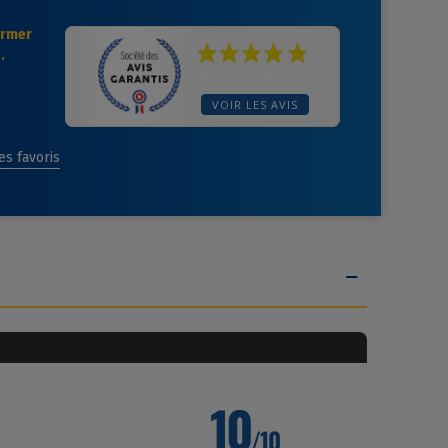
ormer
.
Basé sur 1 avis
VOIR LES AVIS
des favoris
10
/10