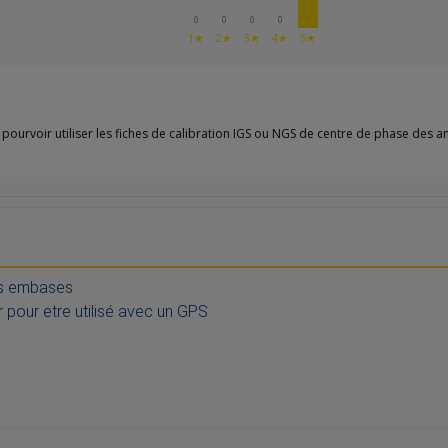
0
0
0
0
1★
2★
3★
4★
5★
pourvoir utiliser les fiches de calibration IGS ou NGS de centre de phase des a
es embases
r pour etre utilisé avec un GPS