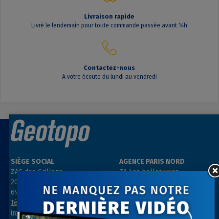
Livraison rapide
Livré le lendemain pour toute commande passée avant 14h
Contactez-nous
A votre écoute du lundi au vendredi
SIÈGE SOCIAL
AGENCE PARIS NORD
ZAC des Grillons
ZA Les belles vues
208, rue de l’Ancienne Distillerie
3, rue des Prés
69400 GLEIZÉ
91290 ARPAJON
Tél : 04 74 69 94 00
Tél : 01 64 55 11 80
info@geotopo.fr
contact@geotopo.fr