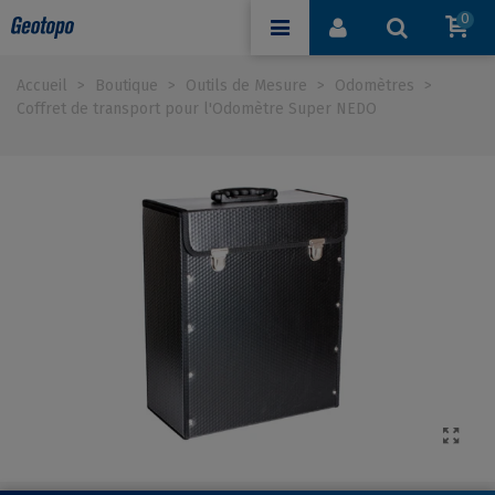
0
Accueil
>
Boutique
>
Outils de Mesure
>
Odomètres
>
Coffret de transport pour l'Odomètre Super NEDO