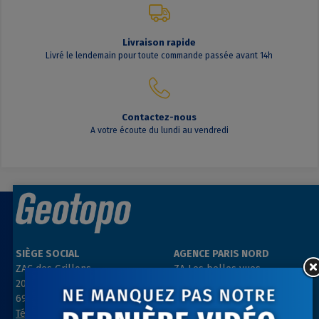
Livraison rapide
Livré le lendemain pour toute commande passée avant 14h
Contactez-nous
A votre écoute du lundi au vendredi
SIÈGE SOCIAL
AGENCE PARIS NORD
ZAC des Grillons
ZA Les belles vues
208, rue de l’Ancienne Distillerie
3, rue des Prés
69400 GLEIZÉ
91290 ARPAJON
Tél : 04 74 69 94 00
Tél : 01 64 55 11 80