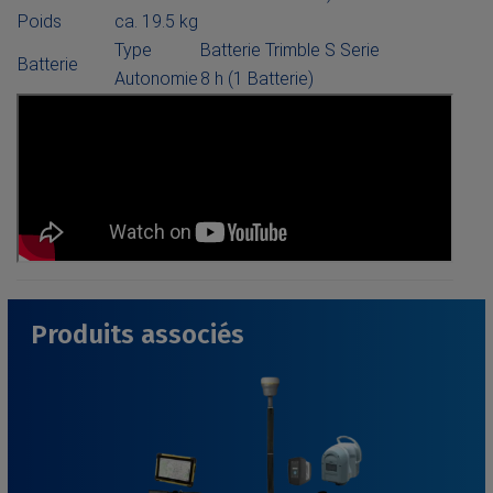
Poids
ca. 19.5 kg
Type
Batterie Trimble S Serie
Batterie
Autonomie
8 h (1 Batterie)
Produits associés