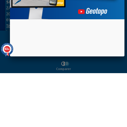
SIÈGE SOCIAL
AGENCE PARIS NORD
ZAC des Grillons
ZA Les belles vues
208, rue de l’Ancienne Distillerie
3, rue des Prés
69400 GLEIZÉ
91290 ARPAJON
Tél : 04 74 69 94 00
Tél : 01 64 55 11 80
info@geotopo.fr
contact@geotopo.fr
Youtube
9.3
/10
INFORMATIONS
Instagram
39 avis
0
SUIVEZ-NOUS
Comparer
NEWSLETTER
Copyright 2022-2026 ©
GEOTOPO
- Réalisation
ITIS
COMMERCE