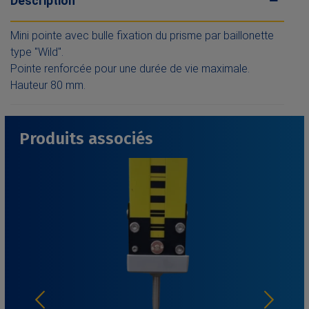
Description
Mini pointe avec bulle fixation du prisme par baillonette
type "Wild".
Pointe renforcée pour une durée de vie maximale.
Hauteur 80 mm.
Produits associés