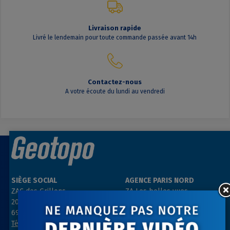
Livraison rapide
Livré le lendemain pour toute commande passée avant 14h
Contactez-nous
A votre écoute du lundi au vendredi
SIÈGE SOCIAL
AGENCE PARIS NORD
ZAC des Grillons
ZA Les belles vues
208, rue de l’Ancienne Distillerie
3, rue des Prés
69400 GLEIZÉ
91290 ARPAJON
Tél : 04 74 69 94 00
Tél : 01 64 55 11 80