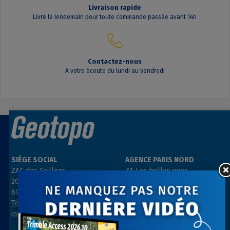
Livraison rapide
Livré le lendemain pour toute commande passée avant 14h
Contactez-nous
A votre écoute du lundi au vendredi
SIÈGE SOCIAL
AGENCE PARIS NORD
ZAC des Grillons
ZA Les belles vues
208, rue de l’Ancienne Distillerie
3, rue des Prés
69400 GLEIZÉ
91290 ARPAJON
Tél : 04 74 69 94 00
Tél : 01 64 55 11 80
info@geotopo.fr
contact@geotopo.fr