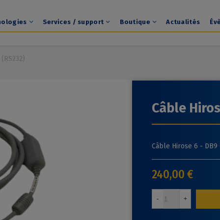
nologies
Services / support
Boutique
Actualités
Év
 (RS232)
Câble Hiros
Câble Hirose 6 - DB9
240,00 €
-
+