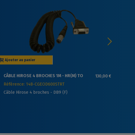
Ajouter au panier
Aj
CÂBLE HIROSE 4 BROCHES 1M - HR(M) TO
130,00 €
CÂ
DB9(F)
PI
Référence: 148-CGEOD600STRT
Ré
VX
Câble Hirose 4 broches - DB9 (F)
Câ
cr