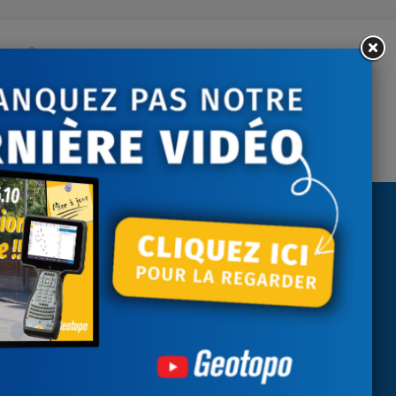
ontactez-nous
tre écoute du lundi au
vendredi
NEWSLETTER
Recevez nos actualités
J'accepte les conditions générales et
la politique de confidentialité