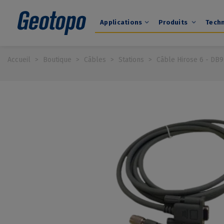
Applications
Produits
Tech
Accueil
>
Boutique
>
Câbles
>
Stations
>
Câble Hirose 6 - DB9