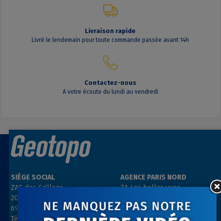
Livraison rapide
Livré le lendemain pour toute commande passée avant 14h
Contactez-nous
A votre écoute du lundi au vendredi
SIÈGE SOCIAL
AGENCE PARIS NORD
ZAC des Grillons
ZA Les belles vues
208, rue de l’Ancienne Distillerie
3, rue des Prés
69400 GLEIZÉ
91290 ARPAJON
Tél : 04 74 69 94 00
Tél : 01 64 55 11 80