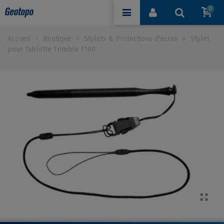
0
Accueil
>
Boutique
>
Stylets & Protections d'écran
>
Stylet
pour Tablette Trimble T100