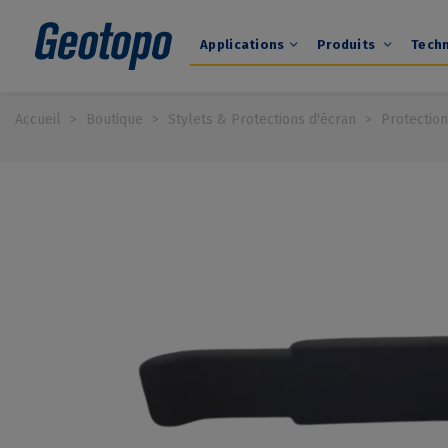
Applications
Produits
Tech
Accueil
>
Boutique
>
Stylets & Protections d'écran
>
Protectio