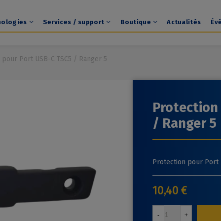
nologies
Services / support
Boutique
Actualités
Év
n pour Port USB-C TSC5 / Ranger 5
Protection
/ Ranger 5
Protection pour Port
10,40 €
-
+