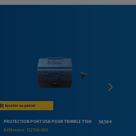
Ajouter au panier
Aj
PROTECTION PORT USB POUR TRIMBLE T100
58,58 €
EC
(AVEC 1 VIS)
TD
Référence: 122700-00S
Ré