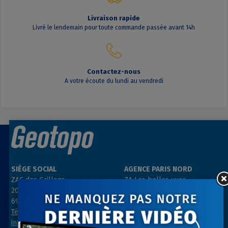
Livraison rapide
Livré le lendemain pour toute commande passée avant 14h
Contactez-nous
A votre écoute du lundi au vendredi
SIÈGE SOCIAL
AGENCE PARIS NORD
ZAC des Grillons
ZA Les belles vues
208, rue de l’Ancienne Distillerie
3, rue des Prés
69400 GLEIZÉ
91290 ARPAJON
Tél : 04 74 69 94 00
Tél : 01 64 55 11 80
info@geotopo.fr
contact@geotopo.fr