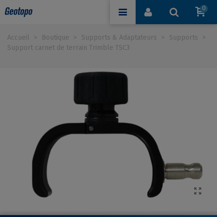
0
Accueil
>
Boutique
>
Supports & Adaptateurs
>
Supports
>
Support carnet de terrain Trimble TSC3