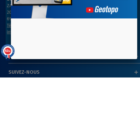
ZAC des Grillons
ZA Les belles vues
208, rue de l’Ancienne Distillerie
3, rue des Prés
69400 GLEIZÉ
91290 ARPAJON
Tél : 04 74 69 94 00
Tél : 01 64 55 11 80
info@geotopo.fr
contact@geotopo.fr
9.3
/10
INFORMATIONS
39 avis
SUIVEZ-NOUS
NEWSLETTER
Copyright 2022-2026 ©
GEOTOPO
- Réalisation
ITIS
COMMERCE