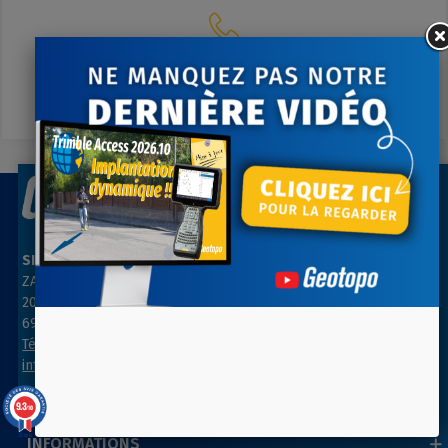
Contactez-nous
A votre écoute du lundi au vendredi
SIÈGE SOCIAL
AGENCE PARIS NORD
ZAC des Grillons
ZA Les belles vues
208, rue de l’Ancienne Distillerie
3, rue des Prés
69400 GLEIZÉ
91290 ARPAJON
Tél : 04 74 69 94 00
Tél : 01 64 55 11 80
info@geotopo.fr
contact@geotopo.fr
9.3
/10
39 avis
INFORMATIONS