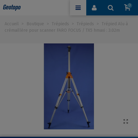
0
Accueil
>
Boutique
>
Trépieds
>
Trépieds
>
Trépied Alu à
crémaillère pour scanner FARO FOCUS / TX5 hmaxi : 3.02m