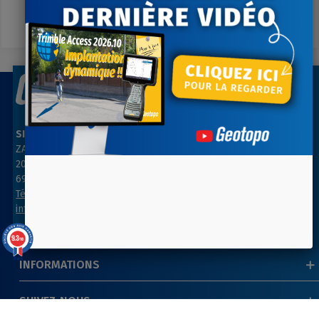
A votre écoute du lundi au vendredi
SIÈGE SOCIAL
AGENCE PARIS NORD
ZAC des Grillons
ZA Les belles vues
208, rue de l’Ancienne Distillerie
3, rue des Prés
69400 GLEIZÉ
91290 ARPAJON
Tél : 04 74 69 94 00
Tél : 01 64 55 11 80
info@geotopo.fr
contact@geotopo.fr
9.3
/10
39 avis
INFORMATIONS
SUIVEZ-NOUS