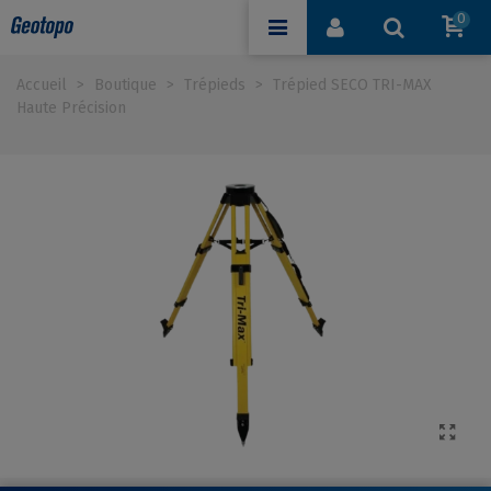
0
Accueil
>
Boutique
>
Trépieds
>
Trépied SECO TRI-MAX
Haute Précision