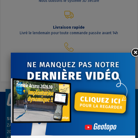
Nous utilisons le système 3D Secure
Livraison rapide
Livré le lendemain pour toute commande passée avant 14h
Contactez-nous
A votre écoute du lundi au vendredi
SIÈGE SOCIAL
AGENCE PARIS NORD
ZAC des Grillons
ZA Les belles vues
208, rue de l’Ancienne Distillerie
3, rue des Prés