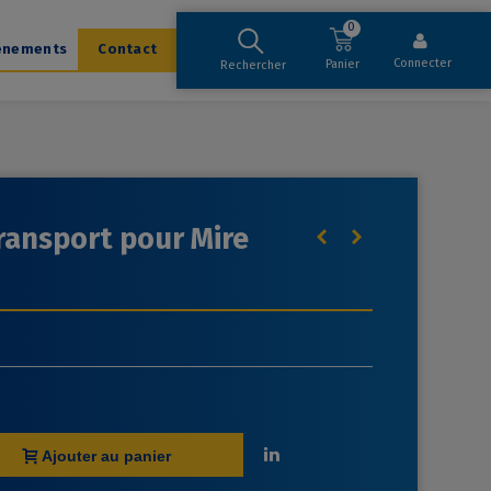
0
ènements
Contact
Connecter
Panier
Rechercher
ransport pour Mire
Ajouter au panier