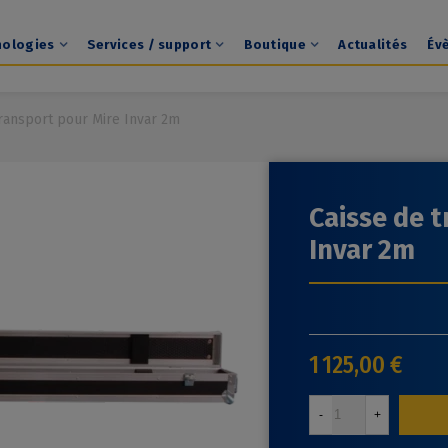
nologies
Services / support
Boutique
Actualités
Év
transport pour Mire Invar 2m
Caisse de t
Invar 2m
1 125,00 €
-
+