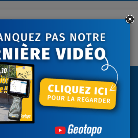
ontactez-nous
tre écoute du lundi au
vendredi
NEWSLETTER
Recevez nos actualités
J'accepte les conditions générales et
la politique de confidentialité