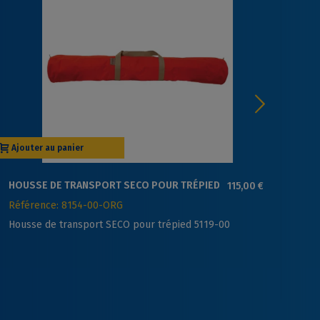
Ajouter au panier
Aj
HOUSSE DE TRANSPORT SECO POUR TRÉPIED
115,00 €
SA
GPS 5119-00-XX
AC
Référence: 8154-00-ORG
Ré
Housse de transport SECO pour trépied 5119-00
Sa