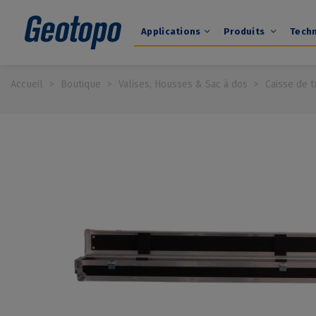
Applications
Produits
Tech
Accueil
>
Boutique
>
Valises, Housses & Sac à dos
>
Caisse de 